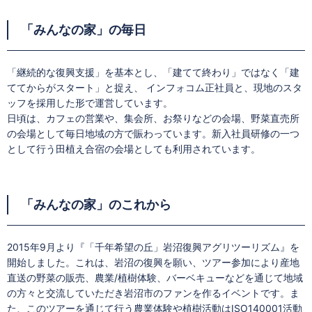
「みんなの家」の毎日
「継続的な復興支援」を基本とし、「建てて終わり」ではなく「建
ててからがスタート」と捉え、 インフォコム正社員と、現地のスタ
ッフを採用した形で運営しています。
日頃は、カフェの営業や、集会所、お祭りなどの会場、野菜直売所
の会場として毎日地域の方で賑わっています。新入社員研修の一つ
として行う田植え合宿の会場としても利用されています。
「みんなの家」のこれから
2015年9月より『「千年希望の丘」岩沼復興アグリツーリズム』を
開始しました。これは、岩沼の復興を願い、ツアー参加により産地
直送の野菜の販売、農業/植樹体験、バーベキューなどを通じて地域
の方々と交流していただき岩沼市のファンを作るイベントです。ま
た、このツアーを通じて行う農業体験や植樹活動はISO140001活動