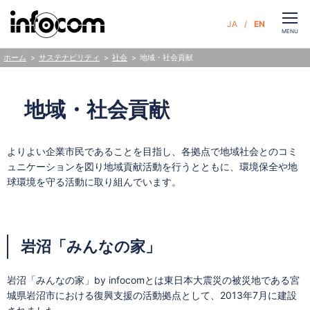
CLOSE
JA
EN
お問い合わせ
MENU
サステナビリティ
社会
地域・社会貢献
ホーム
サービス
地域・社会貢献
企業情報
よりよい企業市民であることを目指し、各拠点で地域社会とのコミ
ュニケーションを図り地域貢献活動を行うとともに、環境保全や地
サステナビリティ
球環境を守る活動に取り組んでいます。
ニュース
岩沼「みんなの家」
人財・採用
岩沼「みんなの家」by infocomとは東日本大震災の被災地である宮
城県岩沼市における復興支援の活動拠点として、2013年7月に建設