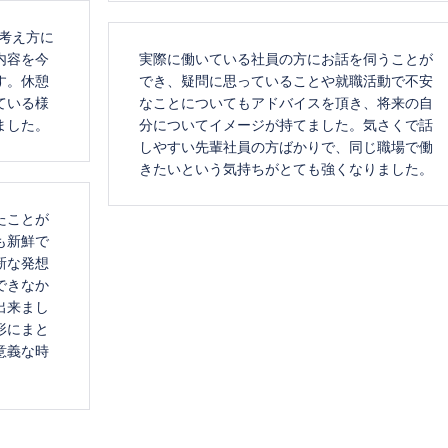
考え方に
内容を今
実際に働いている社員の方にお話を伺うことが
す。休憩
でき、疑問に思っていることや就職活動で不安
ている様
なことについてもアドバイスを頂き、将来の自
ました。
分についてイメージが持てました。気さくで話
しやすい先輩社員の方ばかりで、同じ職場で働
きたいという気持ちがとても強くなりました。
たことが
も新鮮で
新な発想
できなか
出来まし
形にまと
意義な時