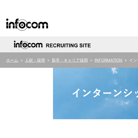
ごあいさつ
サステナビリティ基本方針
新卒・キャリア採用
ERP
人財・採用
新卒・キャリア採用
INFORMATION
イン
医療
グループ会社
サステナビリティデータ
株式の事務手続き