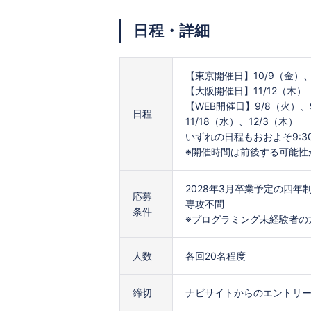
日程・詳細
【東京開催日】10/9（金）、
【大阪開催日】11/12（木）
【WEB開催日】9/8（火）、9
日程
11/18（水）、12/3（木）
いずれの日程もおおよそ9:30
※開催時間は前後する可能性
2028年3月卒業予定の四年
応募
専攻不問
条件
※プログラミング未経験者の
人数
各回20名程度
締切
ナビサイトからのエントリー：