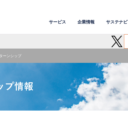
サービス
企業情報
サステナビ
企業理念
環境
ワークスタイル
会社概要
社会
成長支援
危機管理
電子文書
ターンシップ
医薬・製薬
AI・IoT・ビッグデータ
沿革
社外からの評価
組織図