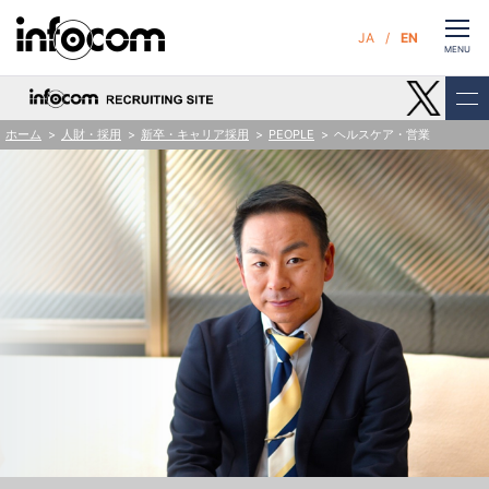
CLOSE
JA
EN
お問い合わせ
MENU
ホーム
人財・採用
新卒・キャリア採用
PEOPLE
ヘルスケア・営業
サービス
企業情報
サステナビリティ
ニュース
人財・採用