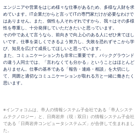
エンジニアや営業をはじめ様々な仕事があるため、多様な人財を求
めています。IT企業だからと言ってITの専門家だけが必要なわけで
はありません。また、個性も人それぞれですから、我々はその多様
性を尊重し、十分発揮していただきたいと思っています。
その中であえて言うなら、前向きで向上心のある人にぜひ来てほし
いです。仕事を楽しくできるよう努力し、失敗を恐れずそこから学
び、知見を広げて成長してほしいと思っています。
また、コミュニケーション力も非常に重要です。バックグラウンド
の違う人同士では、「言わなくても分かる」ということはほとんど
ありません。仕事の基本である「報告・連絡・相談」を大切にし
て、周囲と適切なコミュニケーションが取れる方と一緒に働きたく
思います。
※インフォコムは、帝人の情報システム子会社である「帝人システ
ムテクノロジー」と、日商岩井（現：双日）の情報システム子会社
である「日商岩井コンピュータシステムズ」が合併して生まれまし
た。