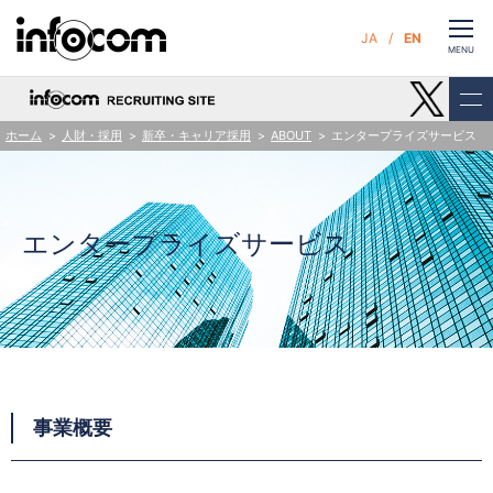
CLOSE
JA
EN
お問い合わせ
MENU
ホーム
人財・採用
新卒・キャリア採用
ABOUT
エンタープライズサービス
サービス
企業情報
エンタープライズサービス
サステナビリティ
ニュース
人財・採用
事業概要