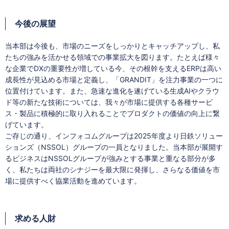
今後の展望
当本部は今後も、市場のニーズをしっかりとキャッチアップし、私
たちの強みを活かせる領域での事業拡大を図ります。たとえば様々
な企業でDXの重要性が増している今、その根幹を支えるERPは高い
成長性が見込める市場と定義し、「GRANDIT」を注力事業の一つに
位置付けています。また、急速な進化を遂げている生成AIやクラウ
ド等の新たな技術については、我々が市場に提供する各種サービ
ス・製品に積極的に取り入れることでプロダクトの価値の向上に繋
げています。
ご存じの通り、インフォコムグループは2025年度より日鉄ソリュー
ションズ（NSSOL）グループの一員となりました。当本部が展開す
るビジネスはNSSOLグループが強みとする事業と重なる部分が多
く、私たちは両社のシナジーを最大限に発揮し、さらなる価値を市
場に提供すべく協業活動を進めています。
求める人財