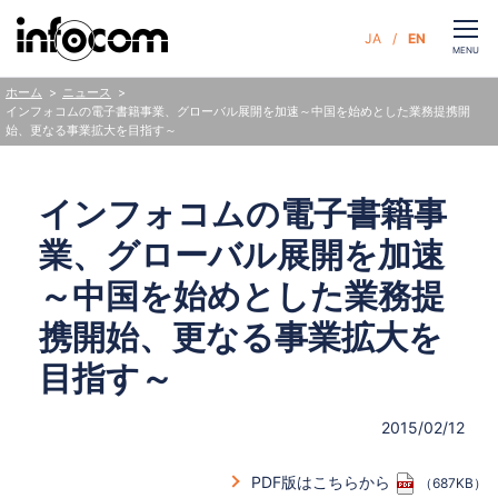
CLOSE
JA
EN
お問い合わせ
MENU
ニュース
ホーム
インフォコムの電子書籍事業、グローバル展開を加速～中国を始めとした業務提携開
始、更なる事業拡大を目指す～
サービス
インフォコムの電子書籍事
企業情報
業、グローバル展開を加速
サステナビリティ
～中国を始めとした業務提
携開始、更なる事業拡大を
ニュース
目指す～
人財・採用
2015/02/12
PDF版はこちらから
（687KB）