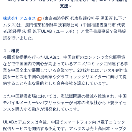
支援～
株式会社アムタス
(東京都渋谷区 代表取締役社長 黒田淳 以下ア
ムタス)は、厦門優莱柏網絡科技有限公司（中国福建省厦門市 代表
者/総経理 朱 槿 以下ULAB（ユーラボ））と電子書籍事業で業務提
携を行いました。
１．概要
今回業務提携を行ったULABは、中国政府のコンテンツ文化振興策
などで中国国内で関心が高まっているアニメ/コミックに関連する事
業を中国全土で展開している企業です。2012年にはデジタル創作支
援サービスを中国の漫画家やグラフィッククリエイターに向けて提
供することを主な目的とした合弁会社を設立しています。
また中国動漫市場においては、海賊版問題の撲滅を推進され、中国
モバイルメーカーやパブリッシャーが日本の出版社から正規ライセ
ンスを購入する動きが活発化しています。
ULABとアムタスは今後、中国でスマートフォン向け電子コミック
配信サービスを開始する予定です。アムタスは売上高日本トップク