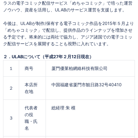
ラスの電子コミック配信サービス「めちゃコミック」で培った運営
ノウハウ、資産を活用し、ULABのサービス運営を支援します。
今後は、ULABが制作/保有する電子コミック作品を2015年５月より
「めちゃコミック」で配信し、提供作品のラインナップを増加させ
る予定です。将来的には両社で協力し、アジア諸国での電子コミッ
ク配信サービスを展開することも視野に入れています。
２．ULABについて（平成27年２月12日現在）
１
商号
厦門優莱柏網絡科技有限公司
本店所
中国福建省厦門市観日路32号40410
２
在地
代表者
総経理 朱 槿
の役
３
職・氏
名