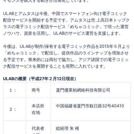
イセンスを購入する動きが活発化しています。
ULABとアムタスは今後、中国でスマートフォン向け電子コミック
配信サービスを開始する予定です。アムタスは売 上高日本トップク
ラスの電子コミック配信サービス「めちゃコミック」で培った運営
ノウハウ、資産を活用し、ULABのサービス運営を支援します。
今後は、ULABが制作/保有する電子コミック作品を2015年５月より
「めちゃコミック」で配信し、提供作品のラインナップを増加させ
る予定です。将来的には両社で協力し、アジア諸国での電子コミッ
ク配信サービスを展開することも視野に入れています。
ULABの概要（平成27年２月12日現在）
１：
商号
厦門優莱柏網絡科技有限公司
本店所
中国福建省厦門市観日路32号40410
２：
在地
代表者
総経理 朱 槿