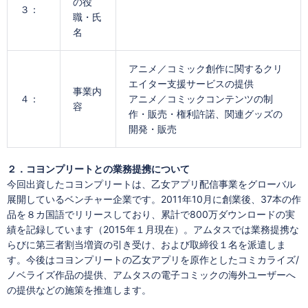
の役
３：
職・氏
名
アニメ／コミック創作に関するクリ
エイター支援サービスの提供
事業内
４：
アニメ／コミックコンテンツの制
容
作・販売・権利許諾、関連グッズの
開発・販売
２．コヨンプリートとの業務提携について
今回出資したコヨンプリートは、乙女アプリ配信事業をグローバル
展開しているベンチャー企業です。2011年10月に創業後、37本の作
品を８カ国語でリリースしており、累計で800万ダウンロードの実
績を記録しています（2015年１月現在）。アムタスでは業務提携な
らびに第三者割当増資の引き受け、および取締役１名を派遣しま
す。今後はコヨンプリートの乙女アプリを原作としたコミカライズ/
ノベライズ作品の提供、アムタスの電子コミックの海外ユーザーへ
の提供などの施策を推進します。