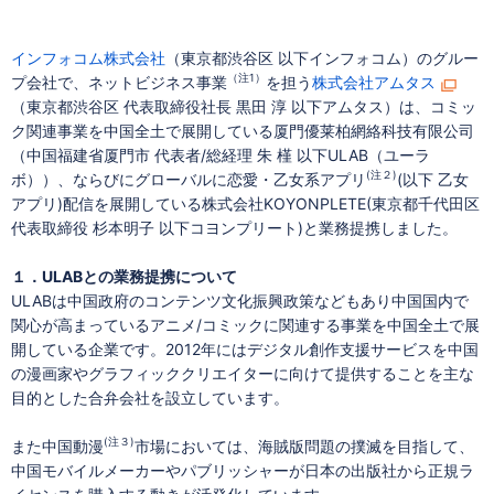
インフォコム株式会社
（東京都渋谷区 以下インフォコム）のグルー
（注1）
プ会社で、ネットビジネス事業
を担う
株式会社アムタス
（東京都渋谷区 代表取締役社長 黒田 淳 以下アムタス）は、コミッ
ク関連事業を中国全土で展開している厦門優莱柏網絡科技有限公司
（中国福建省厦門市 代表者/総経理 朱 槿 以下ULAB（ユーラ
(注２)
ボ））、ならびにグローバルに恋愛・乙女系アプリ
(以下 乙女
アプリ)配信を展開している株式会社KOYONPLETE(東京都千代田区
代表取締役 杉本明子 以下コヨンプリート)と業務提携しました。
１．ULABとの業務提携について
ULABは中国政府のコンテンツ文化振興政策などもあり中国国内で
関心が高まっているアニメ/コミックに関連する事業を中国全土で展
開している企業です。2012年にはデジタル創作支援サービスを中国
の漫画家やグラフィッククリエイターに向けて提供することを主な
目的とした合弁会社を設立しています。
(注３)
また中国動漫
市場においては、海賊版問題の撲滅を目指して、
中国モバイルメーカーやパブリッシャーが日本の出版社から正規ラ