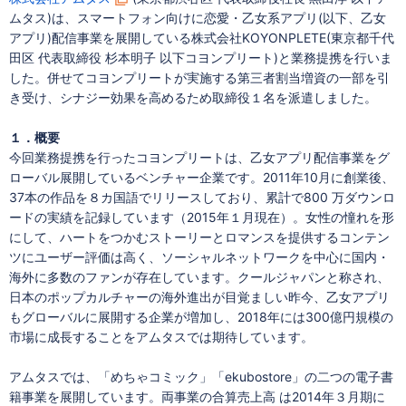
ムタス)は、スマートフォン向けに恋愛・乙女系アプリ(以下、乙女
アプリ)配信事業を展開している株式会社KOYONPLETE(東京都千代
田区 代表取締役 杉本明子 以下コヨンプリート)と業務提携を行いま
した。併せてコヨンプリートが実施する第三者割当増資の一部を引
き受け、シナジー効果を高めるため取締役１名を派遣しました。
１．概要
今回業務提携を行ったコヨンプリートは、乙女アプリ配信事業をグ
ローバル展開しているベンチャー企業です。2011年10月に創業後、
37本の作品を８カ国語でリリースしており、累計で800 万ダウンロ
ードの実績を記録しています（2015年１月現在）。女性の憧れを形
にして、ハートをつかむストーリーとロマンスを提供するコンテン
ツにユーザー評価は高く、ソーシャルネットワークを中心に国内・
海外に多数のファンが存在しています。クールジャパンと称され、
日本のポップカルチャーの海外進出が目覚ましい昨今、乙女アプリ
もグローバルに展開する企業が増加し、2018年には300億円規模の
市場に成長することをアムタスでは期待しています。
アムタスでは、「めちゃコミック」「ekubostore」の二つの電子書
籍事業を展開しています。両事業の合算売上高 は2014年３月期に