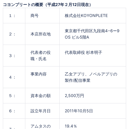
コヨンプリートの概要（平成27年２月12日現在）
１：
商号
株式会社KOYONPLETE
東京都千代田区九段南4−6ー9
２：
本店所在地
OS ビル5階A
代表者の役
代表取締役 杉本明子
３：
職・氏名
事業内容
乙女アプリ、ノベルアプリの
４：
製作/配信事業
５：
資本金の額
2,500万円
６：
設立年月日
2011年10月5日
アムタスの
19.4％