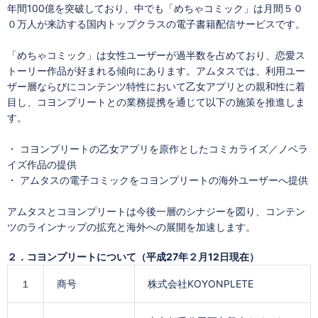
年間100億を突破しており、中でも「めちゃコミック」は月間５０
０万人が来訪する国内トップクラスの電子書籍配信サービスです。
「めちゃコミック」は女性ユーザーが過半数を占めており、恋愛ス
トーリー作品が好まれる傾向にあります。アムタスでは、利用ユー
ザー層ならびにコンテンツ特性において乙女アプリとの親和性に着
目し、コヨンプリートとの業務提携を通じて以下の施策を推進しま
す。
・ コヨンプリートの乙女アプリを原作としたコミカライズ／ノベラ
イズ作品の提供
・ アムタスの電子コミックをコヨンプリートの海外ユーザーへ提供
アムタスとコヨンプリートは今後一層のシナジーを図り、コンテン
ツのラインナップの拡充と海外への展開を加速します。
２．コヨンプリートについて（平成27年２月12日現在）
１
商号
株式会社KOYONPLETE