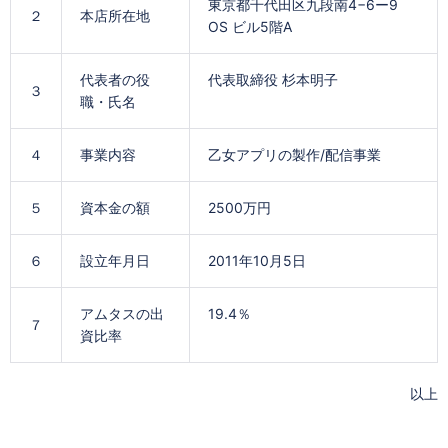
東京都千代田区九段南4−6ー9
２
本店所在地
OS ビル5階A
代表者の役
代表取締役 杉本明子
３
職・氏名
４
事業内容
乙女アプリの製作/配信事業
５
資本金の額
2500万円
６
設立年月日
2011年10月5日
アムタスの出
19.4％
７
資比率
以上