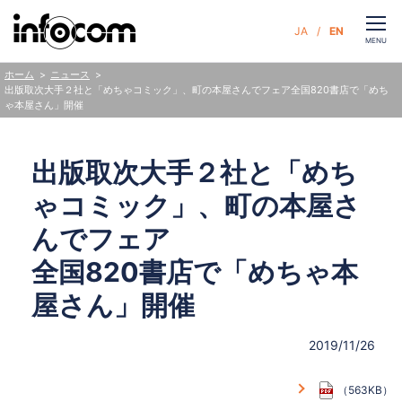
CLOSE
JA
EN
お問い合わせ
MENU
ニュース
ホーム
出版取次大手２社と「めちゃコミック」、町の本屋さんでフェア
全国820書店で「めち
ゃ本屋さん」開催
サービス
出版取次大手２社と「めち
企業情報
ゃコミック」、町の本屋さ
サステナビリティ
んでフェア
全国820書店で「めちゃ本
ニュース
屋さん」開催
人財・採用
2019/11/26
（563KB）