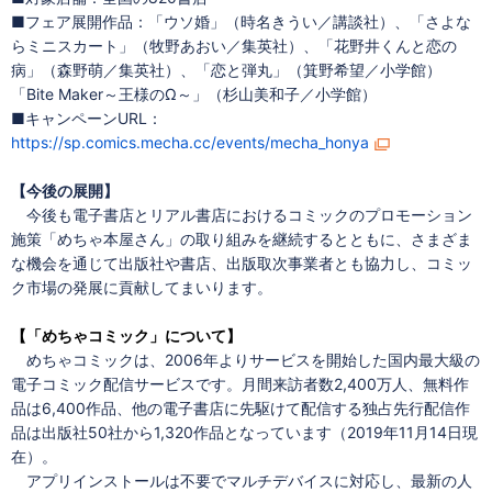
■フェア展開作品：「ウソ婚」（時名きうい／講談社）、「さよな
らミニスカート」（牧野あおい／集英社）、「花野井くんと恋の
病」（森野萌／集英社）、「恋と弾丸」（箕野希望／小学館）
「Bite Maker～王様のΩ～」（杉山美和子／小学館）
■キャンペーンURL：
https://sp.comics.mecha.cc/events/mecha_honya
【今後の展開】
今後も電子書店とリアル書店におけるコミックのプロモーション
施策「めちゃ本屋さん」の取り組みを継続するとともに、さまざま
な機会を通じて出版社や書店、出版取次事業者とも協力し、コミッ
ク市場の発展に貢献してまいります。
【「めちゃコミック」について】
めちゃコミックは、2006年よりサービスを開始した国内最大級の
電子コミック配信サービスです。月間来訪者数2,400万人、無料作
品は6,400作品、他の電子書店に先駆けて配信する独占先行配信作
品は出版社50社から1,320作品となっています（2019年11月14日現
在）。
アプリインストールは不要でマルチデバイスに対応し、最新の人