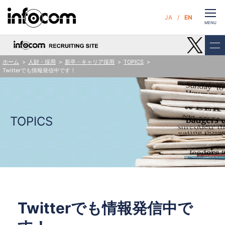
CLOSE
JA
EN
お問い合わせ
MENU
ホーム
人財・採用
新卒・キャリア採用
TOPICS
Twitterでも情報発信中です！
サービス
企業情報
TOPICS
サステナビリティ
ニュース
人財・採用
Twitterでも情報発信中で