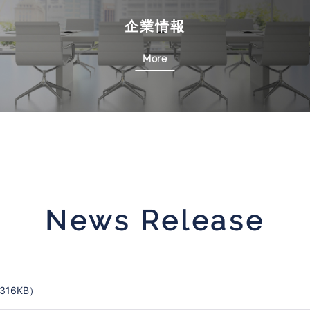
企業情報
More
News Release
316KB）