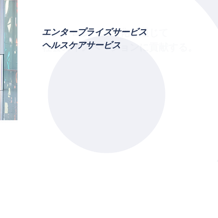
テクノロジーの進化を通じて
エンタープライズサービス
MVV Special site
ヘルスケアサービス
社会のイノベーションに貢献する。