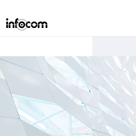
ごあいさつ
サステナビリティ基本方針
新卒・キャリア採用
ERP
医療
グループ会社
サステナビリティデータ
株式の事務手続き