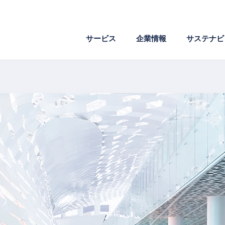
サービス
企業情報
サステナビ
企業理念
環境
ワークスタイル
会社概要
社会
成長支援
危機管理
電子文書
医薬・製薬
AI・IoT・ビッグデータ
沿革
社外からの評価
組織図