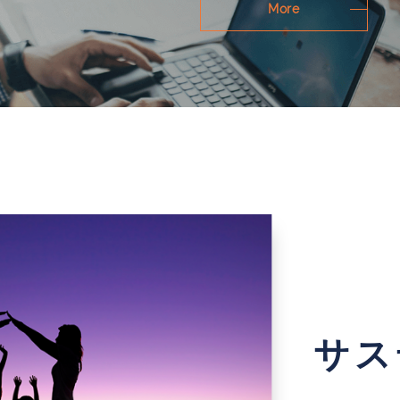
More
サス