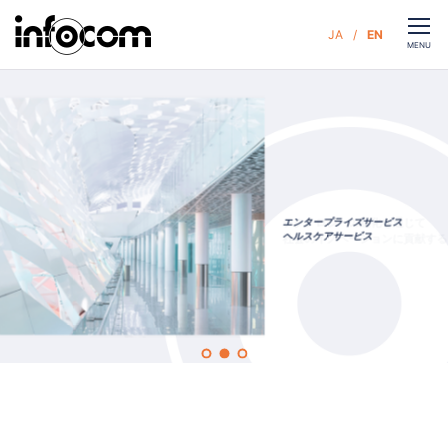
CLOSE
JA
EN
お問い合わせ
MENU
ホーム
サービス
企業情報
テクノロジーの進化を通じて
エンタープライズサービス
MVV Special site
ヘルスケアサービス
社会のイノベーションに貢献する
サステナビリティ
ニュース
人財・採用