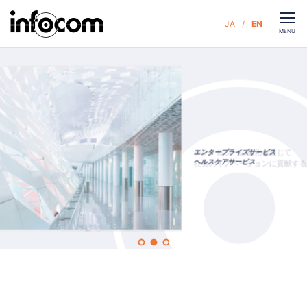
CLOSE
JA
EN
お問い合わせ
MENU
ホーム
サービス
企業情報
テクノロジーの進化を通じて
エンタープライズサービス
MVV Special site
ヘルスケアサービス
社会のイノベーションに貢献する
サステナビリティ
ニュース
人財・採用