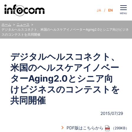
CLOSE
JA
EN
お問い合わせ
MENU
ニュース
ホーム
デジタルヘルスコネクト、米国のヘルスケアイノベーターAging2.0とシニア向けビジネ
スのコンテストを共同開催
サービス
デジタルヘルスコネクト、
企業情報
米国のヘルスケアイノベー
サステナビリティ
ターAging2.0とシニア向
けビジネスのコンテストを
ニュース
共同開催
人財・採用
2015/07/29
PDF版はこちらから
（299KB）