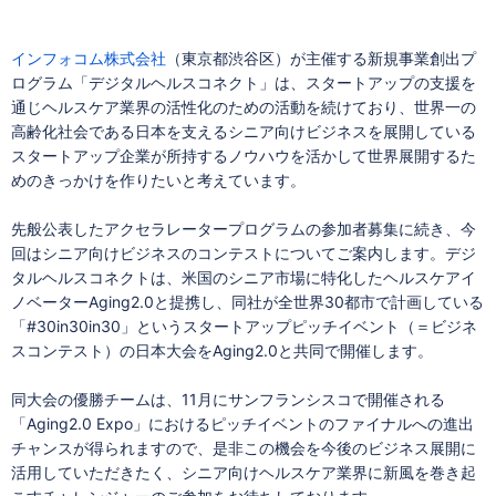
インフォコム株式会社
（東京都渋谷区）が主催する新規事業創出プ
ログラム「デジタルヘルスコネクト」は、スタートアップの支援を
通じヘルスケア業界の活性化のための活動を続けており、世界一の
高齢化社会である日本を支えるシニア向けビジネスを展開している
スタートアップ企業が所持するノウハウを活かして世界展開するた
めのきっかけを作りたいと考えています。
先般公表したアクセラレータープログラムの参加者募集に続き、今
回はシニア向けビジネスのコンテストについてご案内します。デジ
タルヘルスコネクトは、米国のシニア市場に特化したヘルスケアイ
ノベーターAging2.0と提携し、同社が全世界30都市で計画している
「#30in30in30」というスタートアップピッチイベント（＝ビジネ
スコンテスト）の日本大会をAging2.0と共同で開催します。
同大会の優勝チームは、11月にサンフランシスコで開催される
「Aging2.0 Expo」におけるピッチイベントのファイナルへの進出
チャンスが得られますので、是非この機会を今後のビジネス展開に
活用していただきたく、シニア向けヘルスケア業界に新風を巻き起