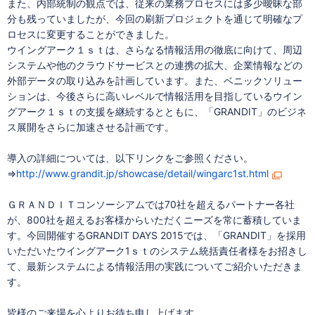
また、内部統制の観点では、従来の業務プロセスには多少曖昧な部
分も残っていましたが、今回の刷新プロジェクトを通じて明確なプ
ロセスに変更することができました。
ウイングアーク１ｓｔは、さらなる情報活用の徹底に向けて、周辺
システムや他のクラウドサービスとの連携の拡大、企業情報などの
外部データの取り込みを計画しています。また、ベニックソリュー
ションは、今後さらに高いレベルで情報活用を目指しているウイン
グアーク１ｓｔの支援を継続するとともに、「GRANDIT」のビジネ
ス展開をさらに加速させる計画です。
導入の詳細については、以下リンクをご参照ください。
⇒
http://www.grandit.jp/showcase/detail/wingarc1st.html
ＧＲＡＮＤＩＴコンソーシアムでは70社を超えるパートナー各社
が、800社を超えるお客様からいただくニーズを常に蓄積していま
す。今回開催するGRANDIT DAYS 2015では、「GRANDIT」を採用
いただいたウイングアーク1ｓｔのシステム統括責任者様をお招きし
て、最新システムによる情報活用の実践についてご紹介いただきま
す。
皆様のご来場を心よりお待ち申し上げます。