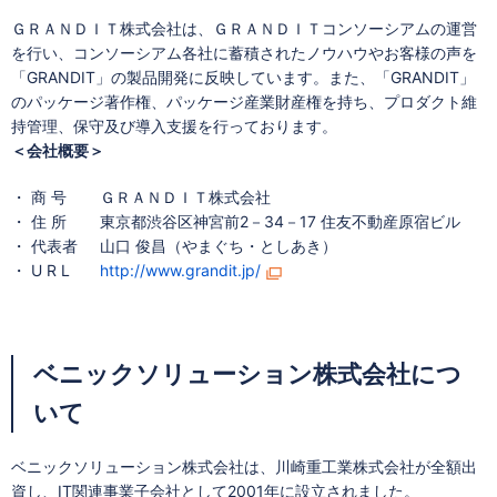
ＧＲＡＮＤＩＴ株式会社は、ＧＲＡＮＤＩＴコンソーシアムの運営
を行い、コンソーシアム各社に蓄積されたノウハウやお客様の声を
「GRANDIT」の製品開発に反映しています。また、「GRANDIT」
のパッケージ著作権、パッケージ産業財産権を持ち、プロダクト維
持管理、保守及び導入支援を行っております。
＜会社概要＞
・ 商 号
ＧＲＡＮＤＩＴ株式会社
・ 住 所
東京都渋谷区神宮前2－34－17 住友不動産原宿ビル
・ 代表者
山口 俊昌（やまぐち・としあき）
・ U R L
http://www.grandit.jp/
ベニックソリューション株式会社につ
いて
ベニックソリューション株式会社は、川崎重工業株式会社が全額出
資し、IT関連事業子会社として2001年に設立されました。