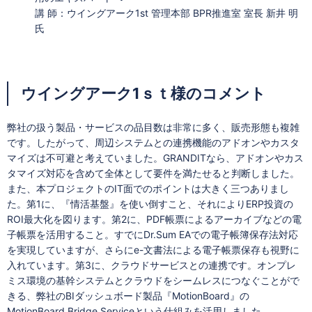
講 師：ウイングアーク1st 管理本部 BPR推進室 室長 新井 明
氏
ウイングアーク1ｓｔ様のコメント
弊社の扱う製品・サービスの品目数は非常に多く、販売形態も複雑
です。したがって、周辺システムとの連携機能のアドオンやカスタ
マイズは不可避と考えていました。GRANDITなら、アドオンやカス
タマイズ対応を含めて全体として要件を満たせると判断しました。
また、本プロジェクトのIT面でのポイントは大きく三つありまし
た。第1に、『情活基盤』を使い倒すこと、それによりERP投資の
ROI最大化を図ります。第2に、PDF帳票によるアーカイブなどの電
子帳票を活用すること。すでにDr.Sum EAでの電子帳簿保存法対応
を実現していますが、さらにe-文書法による電子帳票保存も視野に
入れています。第3に、クラウドサービスとの連携です。オンプレ
ミス環境の基幹システムとクラウドをシームレスにつなぐことがで
きる、弊社のBIダッシュボード製品『MotionBoard』の
MotionBoard Bridge Serviceという仕組みを活用しました。