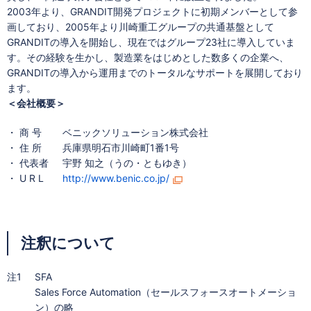
2003年より、GRANDIT開発プロジェクトに初期メンバーとして参
画しており、2005年より川崎重工グループの共通基盤として
GRANDITの導入を開始し、現在ではグループ23社に導入していま
す。その経験を生かし、製造業をはじめとした数多くの企業へ、
GRANDITの導入から運用までのトータルなサポートを展開しており
ます。
＜会社概要＞
・ 商 号
ベニックソリューション株式会社
・ 住 所
兵庫県明石市川崎町1番1号
・ 代表者
宇野 知之（うの・ともゆき）
・ U R L
http://www.benic.co.jp/
注釈について
注1
SFA
Sales Force Automation（セールスフォースオートメーショ
ン）の略