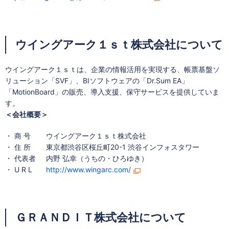
ウイングアーク１ｓｔ株式会社について
ウイングアーク１ｓｔは、企業の情報活用を実現する、帳票基盤ソ
リューション「SVF」、BIソフトウェアの「Dr.Sum EA」
「MotionBoard」の販売、導入支援、保守サービスを提供していま
す。
＜会社概要＞
・ 商 号
ウイングアーク１ｓｔ株式会社
・ 住 所
東京都渋谷区桜丘町20-1 渋谷インフォスタワー
・ 代表者
内野 弘幸（うちの・ひろゆき）
・ U R L
http://www.wingarc.com/
ＧＲＡＮＤＩＴ株式会社について