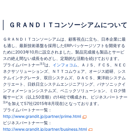
ＧＲＡＮＤＩＴコンソーシアムについて
ＧＲＡＮＤＩＴコンソーシアムは、顧客視点に立ち、日本企業に最
も適し、最新技術基盤を採用したERPパッケージソフトを開発する
ために2003年10月に設立されました。製品完成後も製品とサービ
スの絶え間ない成長をめざし、定期的な活動を続けております。
注3
プライムパートナー
は、
インフォコム
、ＡＪＳ、ＦＣＳ、ＮＥＣ
ネクサソリューションズ、ＮＴＴコムウェア、オージス総研、シス
テムインテグレータ、双日システムズ、ＤＡＣＳ、東洋紡システム
クリエート、日鉄日立システムエンジニアリング、パナソニックイ
ンフォメーションシステムズ、ベニックソリューション、ミロク情
報サービス（以上50音順）の14社で構成され、ビジネスパートナー
注4
を加えて57社(2015年8月現在)となっております。
プライムパートナー一覧：
http://www.grandit.jp/partner/prime.html
ビジネスパートナー一覧：
http://www.grandit.jp/partner/business.html