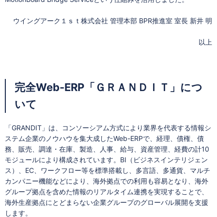
ウイングアーク１ｓｔ株式会社 管理本部 BPR推進室 室長 新井 明
以上
完全Web-ERP「ＧＲＡＮＤＩＴ」につ
いて
「GRANDIT」は、コンソーシアム方式により業界を代表する情報シ
ステム企業のノウハウを集大成したWeb-ERPで、経理、債権、債
務、販売、調達・在庫、製造、人事、給与、資産管理、経費の計10
モジュールにより構成されています。BI（ビジネスインテリジェン
ス）、EC、ワークフロー等を標準搭載し、多言語、多通貨、マルチ
カンパニー機能などにより、海外拠点での利用も容易となり、海外
グループ拠点を含めた情報のリアルタイム連携を実現することで、
海外生産拠点にとどまらない企業グループのグローバル展開を支援
します。