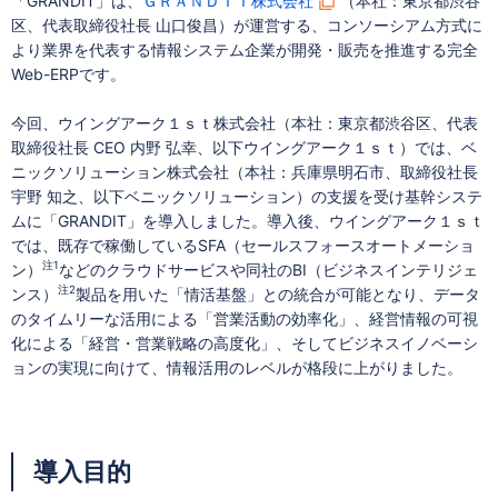
「GRANDIT」は、
ＧＲＡＮＤＩＴ株式会社
（本社：東京都渋谷
区、代表取締役社長 山口俊昌）が運営する、コンソーシアム方式に
より業界を代表する情報システム企業が開発・販売を推進する完全
Web-ERPです。
今回、ウイングアーク１ｓｔ株式会社（本社：東京都渋谷区、代表
取締役社長 CEO 内野 弘幸、以下ウイングアーク１ｓｔ）では、ベ
ニックソリューション株式会社（本社：兵庫県明石市、取締役社長
宇野 知之、以下ベニックソリューション）の支援を受け基幹システ
ムに「GRANDIT」を導入しました。導入後、ウイングアーク１ｓｔ
では、既存で稼働しているSFA（セールスフォースオートメーショ
注1
ン）
などのクラウドサービスや同社のBI（ビジネスインテリジェ
注2
ンス）
製品を用いた「情活基盤」との統合が可能となり、データ
のタイムリーな活用による「営業活動の効率化」、経営情報の可視
化による「経営・営業戦略の高度化」、そしてビジネスイノベーシ
ョンの実現に向けて、情報活用のレベルが格段に上がりました。
導入目的