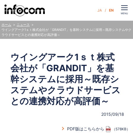
CLOSE
JA
EN
お問い合わせ
MENU
ニュース
ホーム
ウイングアーク1ｓｔ株式会社が「GRANDIT」を基幹システムに採用～既存システムやク
ラウドサービスとの連携対応が高評価～
サービス
ウイングアーク1ｓｔ株式
企業情報
会社が「GRANDIT」を基
サステナビリティ
幹システムに採用～既存シ
ステムやクラウドサービス
ニュース
との連携対応が高評価～
人財・採用
2015/09/18
PDF版はこちらから
（578KB）