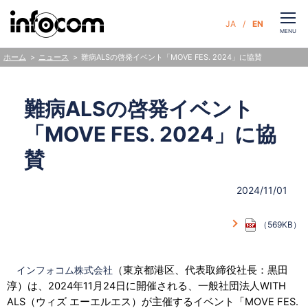
CLOSE
JA
EN
お問い合わせ
MENU
ニュース
難病ALSの啓発イベント「MOVE FES. 2024」に協賛
ホーム
サービス
難病ALSの啓発イベント
「MOVE FES. 2024」に協
企業情報
賛
サステナビリティ
2024/11/01
ニュース
（569KB）
人財・採用
インフォコム株式会社
（東京都港区、代表取締役社長：黒田
淳）は、2024年11月24日に開催される、一般社団法人WITH
ALS（ウィズ エーエルエス）が主催するイベント「MOVE FES.