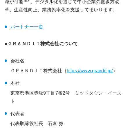
注3
減が可能
。デジタル化を通じて中小企業の働き方改
革、生産性向上、業務効率化を支援してまいります。
パートナー一覧
■ＧＲＡＮＤＩＴ株式会社について
会社名
ＧＲＡＮＤＩＴ株式会社（
https://www.grandit.jp/
）
本社
東京都港区赤坂9丁目7番2号 ミッドタウン・イース
ト
代表者
代表取締役社長 石倉 努