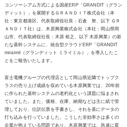
コンソーシアム方式による国産ERP「GRANDIT（グラン
ディット）」を展開するＧＲＡＮＤＩＴ株式会社（本
社：東京都港区、代表取締役社長：石倉 努、以下 ＧＲ
ＡＮＤＩＴ社）は、木原興業株式会社（本社：岡山県岡
山市、代表取締役社長：木原 裕之、以下 木原興業）の新
たな基幹システムに、統合型クラウドERP「GRANDIT
miraimil（グランディット ミライミル）」を導入したこ
とをご報告いたします。
富士電機グループの代理店として岡山県近隣でトップク
ラスの売り上げ成績を収めている木原興業では、20年前
に作られた基幹システムの老朽化という課題に悩まされ
ていました。また、価格、在庫、納期などは主に紙で管
理しており、仕訳伝票を手書きし、それを基にデータの
打ち込みを行っていました。こうした非効率さは多くの
企業が抱えている問題であり、木原興業では、急速に変