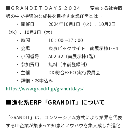
■ＧＲＡＮＤＩＴ ＤＡＹＳ ２０２4 ‐ 変動する社会情
勢の中で持続的な成長を目指す企業経営とは ‐
・ 開催日 2024年10月1日（火）、10月2日
（水）、10月3日（木）
・ 時間 10：00～17：00
・ 会場 東京ビックサイト 南展示棟1～4
・ 小間番号 A02-32（南展示棟1階）
・ 参加費用 無料（事前登録制）
・ 主催 DX 総合EXPO 実行委員会
・ 詳細・お申込み
https://www.grandit.jp/granditdays/
■進化系ERP「GRANDIT」について
「GRANDIT」は、コンソーシアム方式により業界を代表
するIT企業が集まって知恵とノウハウを集大成した進化