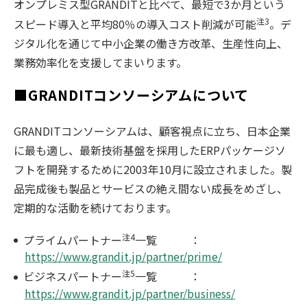
オンプレミス型GRANDITと比べて、最短で3か月という
注3
スピード導入と平均80％の導入コスト削減が可能
。デ
ジタル化を通じて中小企業の働き方改革、生産性向上、
業務効率化を支援してまいります。
■GRANDITコンソーシアムについて
GRANDITコンソーシアムは、顧客視点に立ち、日本企業
に最も適し、最新技術基盤を採用したERPパッケージソ
フトを開発するために2003年10月に設立されました。製
品完成後も製品とサービスの絶え間ない成長をめざし、
定期的な活動を続けております。
注4
プライムパートナー
一覧 ：
https://www.grandit.jp/partner/prime/
注5
ビジネスパートナー
一覧 ：
https://www.grandit.jp/partner/business/