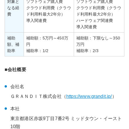
対象と
ソフトウェア購入費
ソフトウェア購入費
なる経
クラウド利用費（クラウ
クラウド利用費（クラウ
費
ド利用料最大2年分）
ド利用料最大2年分）
導入関連費
ハードウェア関連費
導入関連費
補助
補助額：5万円～450万
補助額：下限なし～350
額、補
円
万円
助率
補助率：1/2
補助率：2/3
■会社概要
会社名
ＧＲＡＮＤＩＴ株式会社（
https://www.grandit.jp/
）
本社
東京都港区赤坂9丁目7番2号 ミッドタウン・イースト
10階