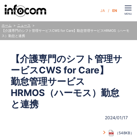
CLOSE
JA
EN
お問い合わせ
MENU
ニュース
ホーム
【介護専門のシフト管理サービスCWS for Care】
勤怠管理サービスHRMOS（ハーモ
ス）勤怠と連携
サービス
【介護専門のシフト管理サ
企業情報
ービスCWS for Care】
サステナビリティ
勤怠管理サービス
HRMOS（ハーモス）勤怠
ニュース
と連携
人財・採用
2024/01/17
（548KB）