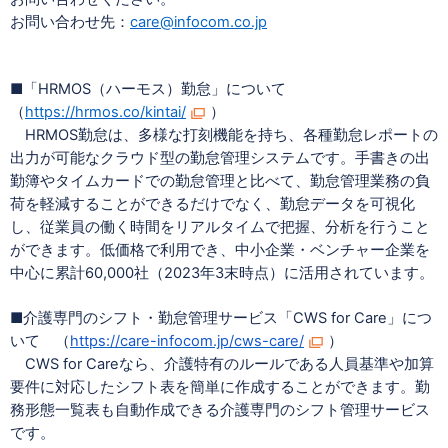
お問い合わせ先：
care@infocom.co.jp
■「HRMOS（ハーモス）勤怠」について
（
https://hrmos.co/kintai/
）
HRMOS勤怠は、多様な打刻機能を持ち、各種勤怠レポートの
出力が可能なクラウド型の勤怠管理システムです。手書きの出
勤簿やタイムカードでの勤怠管理と比べて、勤怠管理業務の負
荷を軽減することができるだけでなく、勤怠データを可視化
し、従業員の働く時間をリアルタイムで把握、分析を行うこと
ができます。低価格で利用でき、中小企業・ベンチャー企業を
中心に累計60,000社（2023年3末時点）に活用されています。
■介護専門のシフト・勤怠管理サービス「
CWS for Care
」につ
いて （
https://care-infocom.jp/cws-care/
）
CWS for Careなら、介護特有のルールである人員基準や加算
要件に対応したシフト表を簡単に作成することができます。勤
務形態一覧表も自動作成できる介護専門のシフト管理サービス
です。