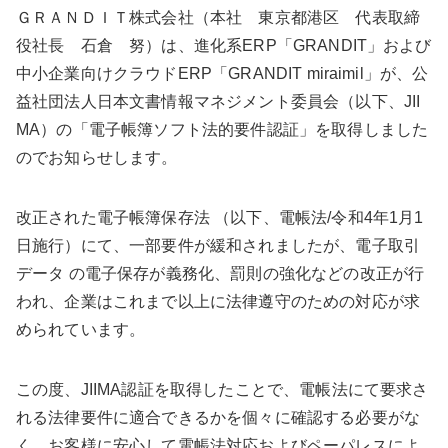
ＧＲＡＮＤＩＴ株式会社（本社 東京都港区 代表取締
役社長 石倉 努）は、進化系ERP「GRANDIT」および
中小企業向けクラウドERP「GRANDIT miraimil」が、公
益社団法人日本文書情報マネジメント委員会（以下、JII
MA）の「電子帳簿ソフト法的要件認証」を取得しました
のでお知らせします。
改正された電子帳簿保存法 （以下、電帳法/令和4年1月1
日施行）にて、一部要件が緩和されましたが、電子取引
データ の電子保存が義務化、罰則の強化などの改正が行
われ、企業はこれまで以上に法律遵守のための対応が求
められています。
この度、JIIMA認証を取得したことで、電帳法にて要求さ
れる法律要件に適合できるかを個々に確認する必要がな
く、お客様に安心して電帳法対応およびペーパレスによ