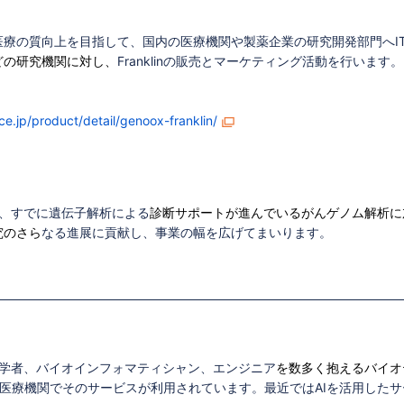
療の質向上を目指して、国内の医療機関や製薬企業の研究開発部門へI
どの研究機関に対し、
Franklinの販売とマーケティング活動を行いま
e.jp/product/detail/genoox-franklin/
て、すでに遺伝子解析による
診断サポートが進んでいるがんゲノム解析に
究のさら
なる進展に貢献し、事業の幅を広げてまいります。
遺伝学者、バイオインフォマティシャン、エンジニア
を数多く抱えるバイオ
0の医療機関でそのサービスが利用されています。最近ではAIを活用した