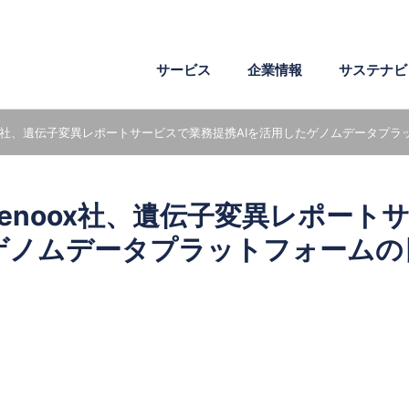
サービス
企業情報
サステナビ
ox社、遺伝子変異レポートサービスで業務提携
AIを活用したゲノムデータプラ
企業理念
環境
ワークスタイル
会社概要
社会
成長支援
危機管理
電子文書
医薬・製薬
AI・IoT・ビッグデータ
enoox社、遺伝子変異レポート
沿革
社外からの評価
組織図
たゲノムデータプラットフォームの