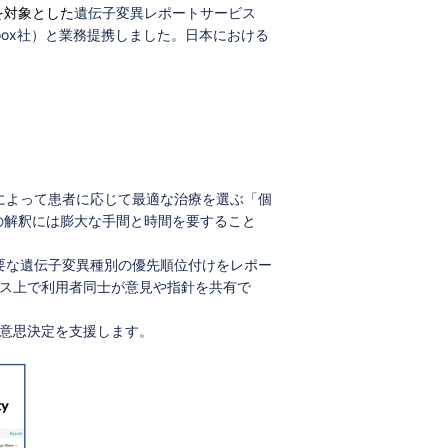
を対象とした
遺伝子変異レポートサービス
以下 Genoox社）と業務提携しました。日本における
によって患者に応じて最適な治療を選ぶ「個
の解釈には膨大な手間と時間を要すること
、重要な遺伝子変異種別の優先順位付けをレポー
ービス上で利用者同士が意見や指針を共有で
い意思決定を支援します。