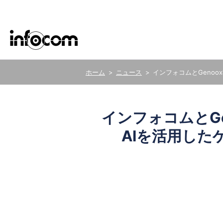
ニュース
インフォコムとGeno
ごあいさつ
サステナビリティ基本方針
新卒・キャリア採用
ERP
医療
インフォコムとG
グループ会社
サステナビリティデータ
AIを活用し
株式の事務手続き