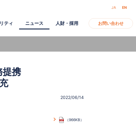
JA
EN
リティ
ニュース
人財・採用
お問い合わせ
アクセス
ガバナンス
モバイル
務提携
電子公告
充
2022/06/14
（966KB）