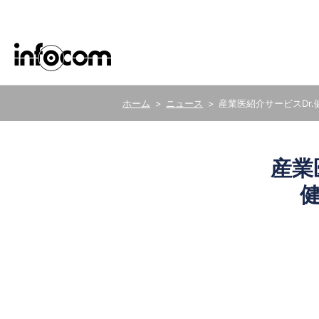
ニュース
産業医紹介サービスDr
ごあいさつ
サステナビリティ基本方針
新卒・キャリア採用
ERP
医療
産業
グループ会社
サステナビリティデータ
株式の事務手続き