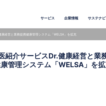
サービス
企業情報
サステナビ
.健康経営と業務提携
健康管理システム「WELSA」を拡充
企業理念
環境
ワークスタイル
会社概要
社会
成長支援
危機管理
電子文書
医薬・製薬
AI・IoT・ビッグデータ
医紹介サービスDr.健康経営と業
沿革
社外からの評価
組織図
健康管理システム「WELSA」を拡