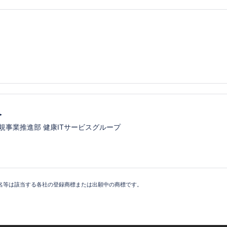
＞
規事業推進部 健康ITサービスグループ
名等は該当する各社の登録商標または出願中の商標です。