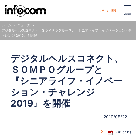
CLOSE
JA
EN
お問い合わせ
MENU
ニュース
ホーム
デジタルヘルスコネクト、ＳＯＭＰＯグループと
『シニアライフ・イノベーション・チ
ャレンジ 2019』を開催
サービス
デジタルヘルスコネクト、
企業情報
ＳＯＭＰＯグループと
サステナビリティ
『シニアライフ・イノベー
ション・チャレンジ
ニュース
2019』を開催
人財・採用
2019/05/22
（495KB）