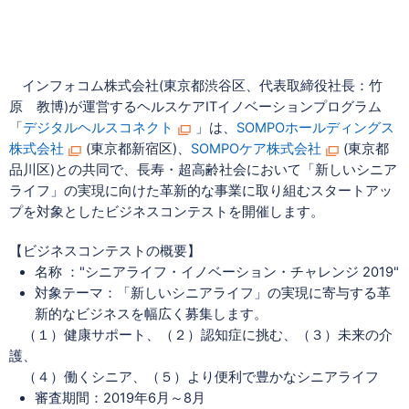
インフォコム株式会社(
東京都渋谷区、代表取締役社長：竹
原 教博)が運営するヘルスケアITイノベーションプログラム
「
デジタルヘルスコネクト
」は、
SOMPO
ホールディングス
株式会社
(
東京都新宿区)、
SOMPO
ケア株式会社
(東京都
品川区)との共同で、長寿・超高齢社会において「新しいシニア
ライフ」の実現に向けた革新的な事業に取り組むスタートアッ
プを対象としたビジネスコンテストを開催します。
【ビジネスコンテストの概要】
名称 ："シニアライフ・イノベーション・チャレンジ 2019"
対象テーマ：「新しいシニアライフ」の実現に寄与する革
新的なビジネスを幅広く募集します。
（１）健康サポート、（２）認知症に挑む、（３）未来の介
護、
（４）働くシニア、（５）より便利で豊かなシニアライフ
審査期間：2019年6月～8月