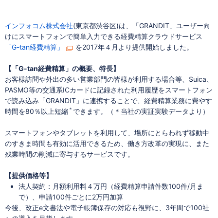
インフォコム株式会社
(東京都渋谷区)は、「GRANDIT」ユーザー向
けにスマートフォンで簡単入力できる経費精算クラウドサービス
「G-tan経費精算」
を2017年４月より提供開始しました。
【「G-tan経費精算」の概要、特長】
お客様訪問や外出の多い営業部門の皆様が利用する場合等、Suica、
PASMO等の交通系ICカードに記録された利用履歴をスマートフォン
で読み込み「GRANDIT」に連携することで、経費精算業務に費やす
＊
時間を80％以上短縮
できます。（＊当社の実証実験データより）
スマートフォンやタブレットを利用して、場所にとらわれず移動中
のすきま時間も有効に活用できるため、働き方改革の実現に、また
残業時間の削減に寄与するサービスです。
【提供価格等】
法人契約：月額利用料４万円（経費精算申請件数100件/月ま
で）、申請100件ごとに2万円加算
今後、改正e文書法や電子帳簿保存の対応も視野に、3年間で100社