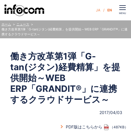
CLOSE
JA
EN
お問い合わせ
MENU
ニュース
ホーム
働き方改革第1弾「G-tan(ジタン)経費精算」を提供開始～WEB ERP「GRANDIT®」に連
携するクラウドサービス～
サービス
働き方改革第1弾「G-
企業情報
tan(ジタン)経費精算」を提
サステナビリティ
供開始～WEB
ERP「GRANDIT®」に連携
ニュース
するクラウドサービス～
人財・採用
2017/04/03
PDF版はこちらから
（487KB）