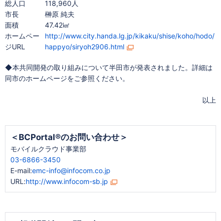
総人口
118,960人
市長
榊原 純夫
面積
47.42㎢
ホームペー
http://www.city.handa.lg.jp/kikaku/shise/koho/hodo/
ジURL
happyo/siryoh2906.html
◆本共同開発の取り組みについて半田市が発表されました。詳細は
同市のホームページをご参照ください。
以上
＜BCPortal®のお問い合わせ＞
モバイルクラウド事業部
03-6866-3450
E-mail:
emc-info@infocom.co.jp
URL:
http://www.infocom-sb.jp