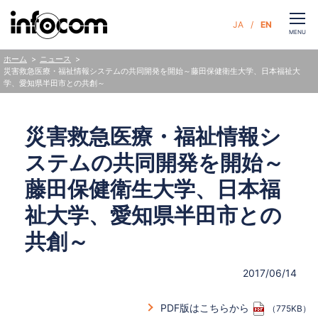
CLOSE
JA
EN
お問い合わせ
MENU
ニュース
ホーム
災害救急医療・福祉情報システムの共同開発を開始～藤田保健衛生大学、日本福祉大
学、愛知県半田市との共創～
サービス
災害救急医療・福祉情報シ
企業情報
ステムの共同開発を開始～
サステナビリティ
藤田保健衛生大学、日本福
祉大学、愛知県半田市との
ニュース
共創～
人財・採用
2017/06/14
PDF版はこちらから
（775KB）