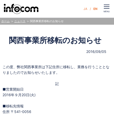
CLOSE
JA
EN
お問い合わせ
MENU
ニュース
関西事業所移転のお知らせ
ホーム
サービス
関西事業所移転のお知らせ
企業情報
2016/09/05
サステナビリティ
この度、弊社関西事業所は下記住所に移転し、業務を行うこととな
りましたのでお知らせいたします。
ニュース
記
■営業開始日
人財・採用
2016年９月20日(火)
■移転先情報
住所 〒541-0056