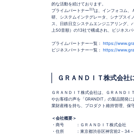
的な活動を続けております。
注3
プライムパートナー
は、インフォコム、
研、システムインテグレータ、シナプスイ
ス、日鉄日立システムエンジニアリング、
上50音順）の13社で構成され、ビジネスパ
プライムパートナー一覧：
https://www.gra
ビジネスパートナー一覧：
https://www.gra
ＧＲＡＮＤＩＴ株式会社
ＧＲＡＮＤＩＴ株式会社は、ＧＲＡＮＤＩ
やお客様の声を「GRANDIT」の製品開発
業財産権を持ち、プロダクト維持管理、保
＜会社概要＞
・商号
：ＧＲＡＮＤＩＴ株式会社
・住所
：東京都渋谷区神宮前2－34－