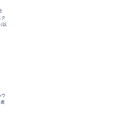
総
ニク
（以
ハウ
ジ産