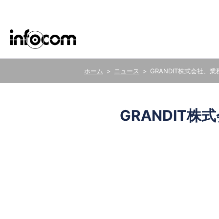
ニュース
GRANDIT株式会社、業務
ごあいさつ
サステナビリティ基本方針
新卒・キャリア採用
ERP
医療
GRANDIT株式
グループ会社
サステナビリティデータ
株式の事務手続き