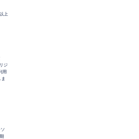
以上
債
リジ
利用
しま
ジソ
期