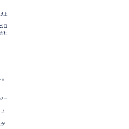
以上
25日
式会社
ショ
ロジー
しよ
なが