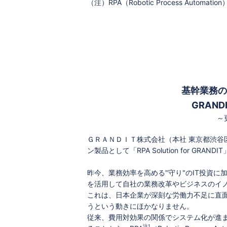
（注）RPA（Robotic Process Au
基幹業務の
GRAN
～
ＧＲＡＮＤＩＴ株式会社（本社 東京都渋谷区 
ン製品として「RPA Solution for GR
昨今、業務効率を高める"守り"のIT投資に
を活用して自社の業務改革やビジネスのイ
これは、日本企業が深刻な労働力不足に直
うという動きにほかなりません。
従来、費用対効果の関係でシステム化が進
注1