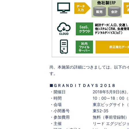
尚、本施策の詳細につきましては、以下の
す。
■ＧＲＡＮＤＩＴ ＤＡＹＳ ２０１８
・開催日
2018年5月9日(水)、
・時間
10：00～18：00
・会場
東京ビッグサイト（
・小間番号
東52-35
・参加費用
無料（事前登録制）
・主催
リード エグジビジ