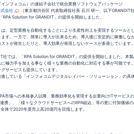
下インフォコム）の連結子会社で統合業務ソフトウェアパッケージ
T株式会社
（東京都渋谷区 代表取締役社長 石川 研一、以下GRANDIT
 Solution for GRANDIT」の提供を開始しました。
mation）（注）は、定型業務を自動化することにより生産性向上を実現するツールと
ります。一方で、簡単に導入が出来るため、導入後に安定的に稼働しな
コストが発生したりと、導入効果が発現しないケースが多発しています
は、「RPA Solution for GRANDIT」の提供を開始しました。本
ムに極力手を加える事なく様々な業務の自動化に対応する事が可能です
ングサービスも提供しています。
推進している「インフォコムデジタルレイバー・ソリューション」の具
PA市場への本格参入以降、業務効率化を実現する企業向けITサービス
との連携」、「様々なクラウドサービスへのRPA組込」等の更に付加価値の
全体で2020年度売上高20億円を目指します。