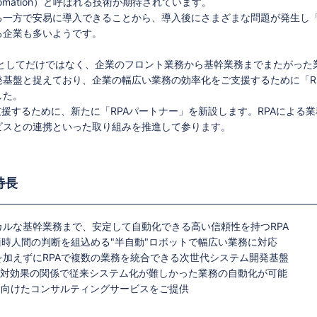
s Automation）と呼ばれる技術が期待されています。
る一方で安易に導入できることから、導入後にさまざまな問題が発生し
る企業も多いようです。
ールとしてだけではなく、企業のフロント業務から基幹業務までまたがった
基盤と捉えており、企業の幅広い業務の効率化をご支援するために「R
ました。
支援するために、新たに「RPAパートナー」を新設します。RPAによる業
ビスとの連携といった取り組みを推進して参ります。
の特長
ルな基幹業務まで、安定して自動化できる高い信頼性を持つRPA
適時人間の判断を組込める"半自動"ロボットで幅広い業務に対応
加えずにRPAで複数の業務を統合できる次世代システム開発基盤
費用対効果の関係で従来システム化が難しかった業務の自動化が可能
入に向けたコンサルティングサービスをご提供