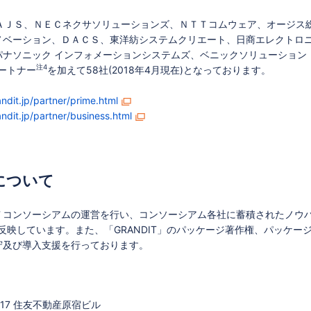
ＡＪＳ、ＮＥＣネクサソリューションズ、ＮＴＴコムウェア、オージス
ノベーション、ＤＡＣＳ、東洋紡システムクリエート、日商エレクトロ
パナソニック インフォメーションシステムズ、ベニックソリューション
注4
ートナー
を加えて58社(2018年4月現在)となっております。
ndit.jp/partner/prime.html
ndit.jp/partner/business.html
について
Ｔコンソーシアムの運営を行い、コンソーシアム各社に蓄積されたノウ
に反映しています。また、「GRANDIT」のパッケージ著作権、パッケー
守及び導入支援を行っております。
17 住友不動産原宿ビル