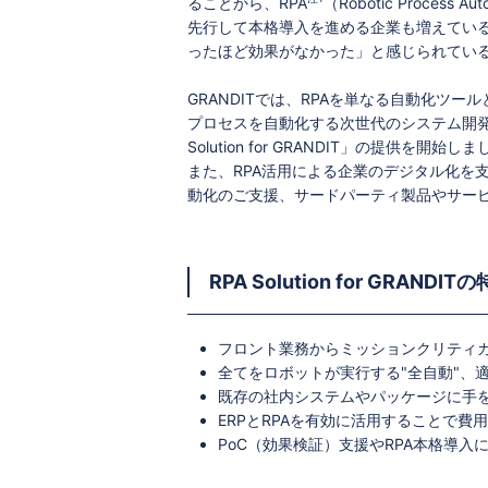
ることから、RPA
（Robotic Proces
先行して本格導入を進める企業も増えてい
ったほど効果がなかった」と感じられてい
GRANDITでは、RPAを単なる自動化ツ
プロセスを自動化する次世代のシステム開発
Solution for GRANDIT」の提供を開始し
また、RPA活用による企業のデジタル化を
動化のご支援、サードパーティ製品やサー
RPA Solution for GRANDIT
フロント業務からミッションクリティカ
全てをロボットが実行する"全自動"、
既存の社内システムやパッケージに手を
ERPとRPAを有効に活用することで
PoC（効果検証）支援やRPA本格導