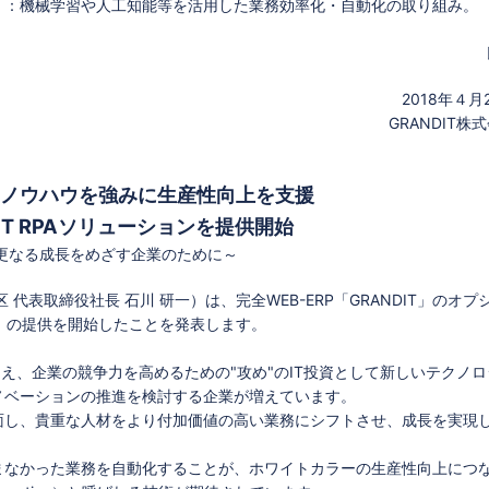
tomation）：機械学習や人工知能等を活用した業務効率化・自動化の取り組み。
2018年４月
GRANDIT株
ノウハウを強みに生産性向上を支援
DIT RPAソリューションを提供開始
更なる成長をめざす企業のために～
代表取締役社長 石川 研一）は、完全WEB-ERP「GRANDIT」のオプ
ANDIT」の提供を開始したことを発表します。
加え、企業の競争力を高めるための"攻め"のIT投資として新しいテクノ
ノベーションの推進を検討する企業が増えています。
面し、貴重な人材をより付加価値の高い業務にシフトさせ、成長を実現
まなかった業務を自動化することが、ホワイトカラーの生産性向上につ