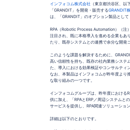
インフォコム株式会社
（東京都渋谷区、以
「GRANDIT」を開発・販売する
GRANDI
は、「GRANDIT」のオプション製品として「RPA
RPA（Robotic Process Auto
注目され、既に本格導入を進める企業もあ
たり、既存システムとの連携で余分な開発
このような課題を解決するために、GRANDIT社で
高い信頼性を持ち、既存の社内業務システ
た、導入における効果検証やコンサルティ
なお、本製品はインフォコムが昨年度より
な取り組みの一つです。
インフォコムグループは、昨年度におけるR
供に加え、「RPAとERP／周辺システム
サービスを提供し、RPA関連ソリューション
詳細は以下のとおりです。