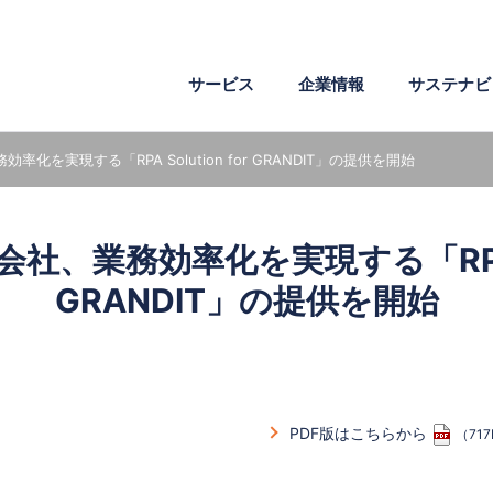
サービス
企業情報
サステナビ
効率化を実現する「RPA Solution for GRANDIT」の提供を開始
企業理念
環境
ワークスタイル
会社概要
社会
成長支援
危機管理
電子文書
医薬・製薬
AI・IoT・ビッグデータ
会社、業務効率化を実現する「RPA So
沿革
社外からの評価
組織図
GRANDIT」の提供を開始
PDF版はこちらから
（71