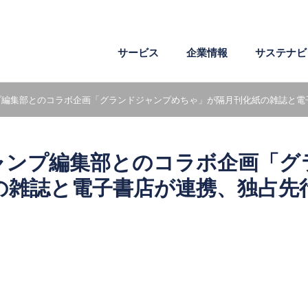
サービス
企業情報
サステナビ
プ編集部とのコラボ企画「グランドジャンプめちゃ」が隔月刊化紙の雑誌と電
企業理念
環境
ワークスタイル
会社概要
社会
成長支援
危機管理
電子文書
医薬・製薬
AI・IoT・ビッグデータ
ャンプ編集部とのコラボ企画「グ
沿革
社外からの評価
組織図
の雑誌と電子書店が連携、独占先