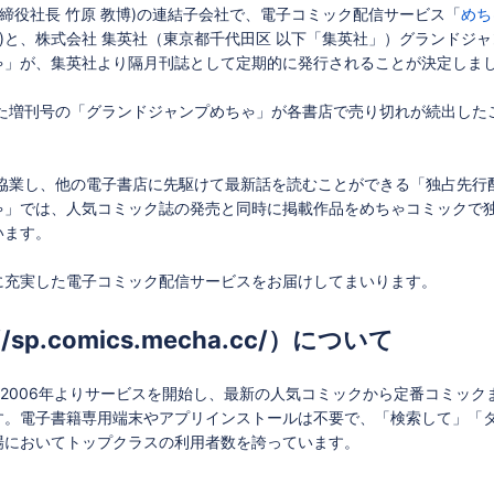
取締役社長 竹原 教博)の連結子会社で、電子コミック配信サービス「
めち
淳)と、株式会社 集英社（東京都千代田区 以下「集英社」）グランド
ゃ」が、集英社より隔月刊誌として定期的に発行されることが決定しま
された増刊号の「グランドジャンプめちゃ」が各書店で売り切れが続出したこ
協業し、他の電子書店に先駆けて最新話を読むことができる「独占先行配
ゃ」では、人気コミック誌の発売と同時に掲載作品をめちゃコミックで
います。
に充実した電子コミック配信サービスをお届けしてまいります。
sp.comics.mecha.cc/）について
2006年よりサービスを開始し、最新の人気コミックから定番コミッ
す。電子書籍専用端末やアプリインストールは不要で、「検索して」「
場においてトップクラスの利用者数を誇っています。