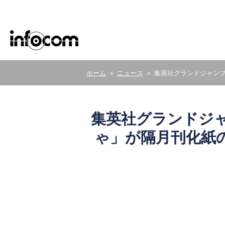
ニュース
集英社グランドジャン
ごあいさつ
サステナビリティ基本方針
新卒・キャリア採用
ERP
医療
集英社グランドジ
グループ会社
サステナビリティデータ
ゃ」が隔月刊化紙
株式の事務手続き