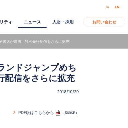
JA
EN
リティ
ニュース
人財・採用
お問い合わせ
子書店が連携、独占先行配信をさらに拡充
アクセス
ガバナンス
モバイル
ランドジャンプめち
電子公告
行配信をさらに拡充
2018/10/29
PDF版はこちらから
（569KB）