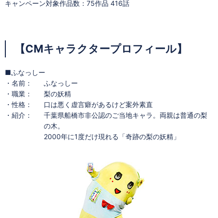
キャンペーン対象作品数：75作品 416話
【CMキャラクタープロフィール】
■ふなっしー
・名前：
ふなっしー
・職業：
梨の妖精
・性格：
口は悪く虚言癖があるけど案外素直
・紹介：
千葉県船橋市非公認のご当地キャラ。両親は普通の梨
の木。
2000年に1度だけ現れる「奇跡の梨の妖精」