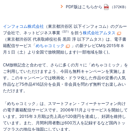
PDF版はこちらから
（372KB）
インフォコム株式会社
（東京都渋谷区 以下インフォコム）のグルー
（注1）
プ会社で、ネットビジネス事業
を担う
株式会社アムタス
（東京都渋谷区 代表取締役社長 黒田 淳 以下アムタス）は、電子書
籍配信サービス「
めちゃコミック
」の新テレビCMを2015年８
月１日（土）より全国で放映開始します(一部地域を除く)。
CM放映記念と合わせて、さらに多くの方々に「めちゃコミック」を
ご利用していただけますよう、今回も無料キャンペーンを実施しま
す。このキャンペーンでは映画化・ドラマ化した作品や定番の人気
作品など75作品416話分を会員・非会員を問わず無料でお楽しみい
ただけます。
「めちゃコミック」は、スマートフォン・フィーチャーフォン向け
の電子書籍配信サービスです。2006年11月よりサービスを開始して
います。2015年３月期は売上高が120億円を達成し、好調を維持し
ています。また、月間利用者数は600万人を記録するなど国内トッ
プクラスの地位を強固にしています。