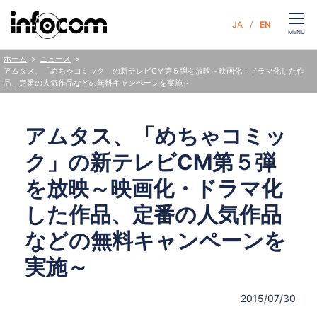
CLOSE
JA
EN
お問い合わせ
MENU
ニュース
ホーム
アムタス、「めちゃコミック」の新テレビCM第５弾を放映～映画化・ドラマ化した作
品、定番の人気作品などの無料キャンペーンを実施～
サービス
アムタス、「めちゃコミッ
企業情報
ク」の新テレビCM第５弾
サステナビリティ
を放映～映画化・ドラマ化
した作品、定番の人気作品
ニュース
などの無料キャンペーンを
人財・採用
実施～
2015/07/30