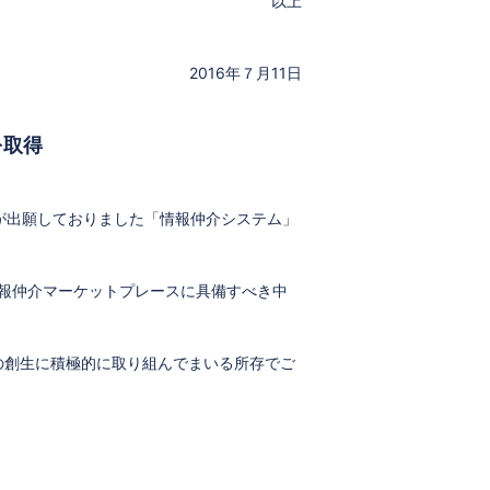
以上
2016年７月11日
を取得
、弊社が出願しておりました「情報仲介システム」
情報仲介マーケットプレースに具備すべき中
の創生に積極的に取り組んでまいる所存でご