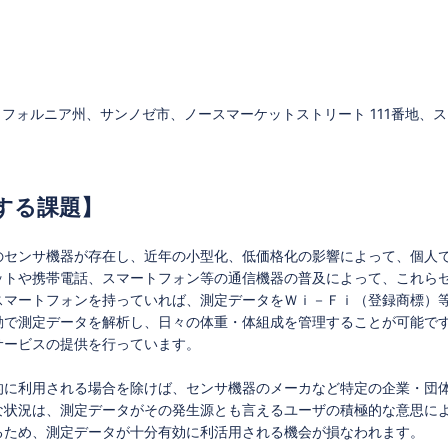
ォルニア州、サンノゼ市、ノースマーケットストリート 111番地、スイート300
する課題】
のセンサ機器が存在し、近年の小型化、低価格化の影響によって、個人
ットや携帯電話、スマートフォン等の通信機器の普及によって、これら
スマートフォンを持っていれば、測定データをＷｉ－Ｆｉ（登録商標）
動で測定データを解析し、日々の体重・体組成を管理することが可能で
サービスの提供を行っています。
的に利用される場合を除けば、センサ機器のメーカなど特定の企業・団
な状況は、測定データがその発生源とも言えるユーザの積極的な意思に
るため、測定データが十分有効に利活用される機会が損なわれます。