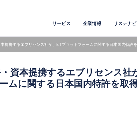
サービス
企業情報
サステナビ
本提携するエブリセンス社が、IoTプラットフォームに関する日本国内特許
企業理念
環境
ワークスタイル
会社概要
社会
成長支援
危機管理
電子文書
医薬・製薬
AI・IoT・ビッグデータ
・資本提携するエブリセンス社が
沿革
社外からの評価
組織図
ームに関する日本国内特許を取