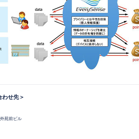
合わせ先＞
ク外苑前ビル