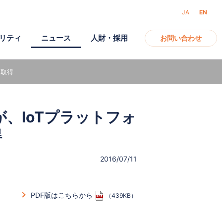
JA
EN
リティ
ニュース
人財・採用
お問い合わせ
を取得
アクセス
ガバナンス
モバイル
、IoTプラットフォ
電子公告
得
2016/07/11
PDF版はこちらから
（439KB）