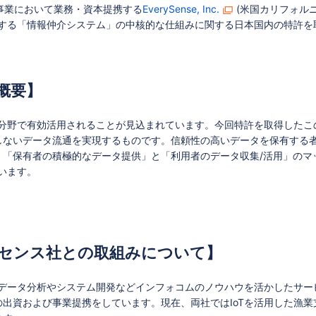
oT事業において業務・資本提携する
EverySense, Inc.
(米国カリフォルニ
供する「情報仲介システム」の中核的な仕組みに関する日本国内の特許を
概要】
な分野で有効活用されることが見込まれています。今回特許を取得した
しないデータ流通を実現するものです。信頼性の高いデータを保有する
、「保有者の積極的なデータ提供」と「利用者のデータ収集/活用」のマ
います。
センス社との取組みについて】
てデータ分析やシステム開発などインフォコムのノウハウを活かしたサービ
出資および事業提携をしています。現在、両社ではIoTを活用した漁