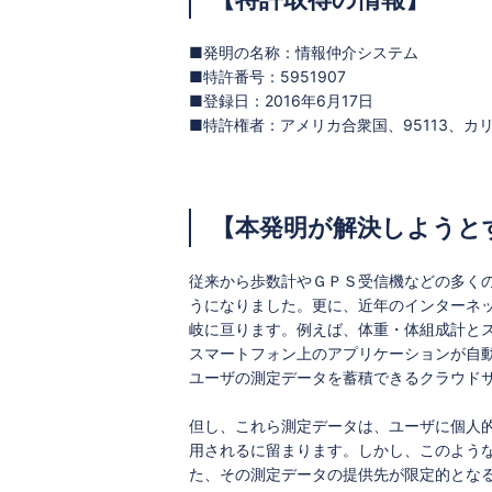
■発明の名称：情報仲介システム
■特許番号：5951907
■登録日：2016年6月17日
■特許権者：アメリカ合衆国、95113、カリフ
【本発明が解決しようと
従来から歩数計やＧＰＳ受信機などの多く
うになりました。更に、近年のインターネ
岐に亘ります。例えば、体重・体組成計と
スマートフォン上のアプリケーションが自
ユーザの測定データを蓄積できるクラウド
但し、これら測定データは、ユーザに個人
用されるに留まります。しかし、このよう
た、その測定データの提供先が限定的とな