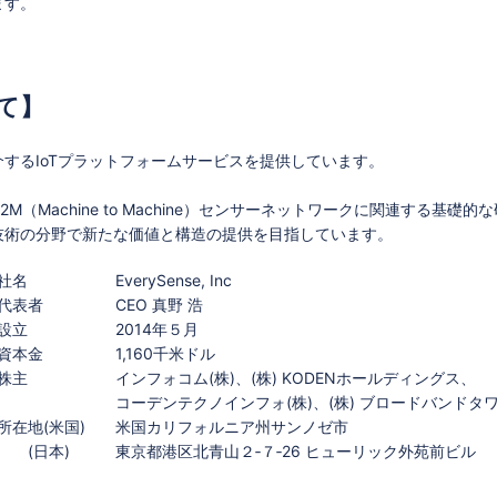
ます。
て】
するIoTプラットフォームサービスを提供しています。
2M（Machine to Machine）センサーネットワークに関連する
技術の分野で新たな価値と構造の提供を目指しています。
社名
EverySense, Inc
代表者
CEO 真野 浩
設立
2014年５月
資本金
1,160千米ドル
株主
インフォコム(株)、(株) KODENホールディングス、
コーデンテクノインフォ(株)、(株) ブロードバンドタ
所在地(米国)
米国カリフォルニア州サンノゼ市
(日本)
東京都港区北青山２‐７‐26 ヒューリック外苑前ビル