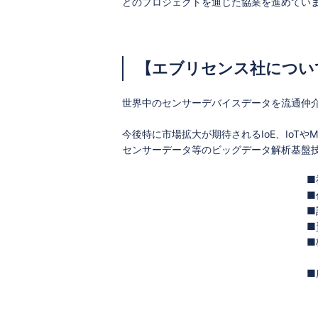
どのプロジェクトを通じた協業を進めてい
【エブリセンス社につい
世界中のセンサーデバイスデータを流通仲介
今後特に市場拡大が期待されるIoE、IoTやM
センサーデータ等のビッグデータ解析基盤
■
■
■
■
■
■