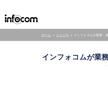
ニュース
インフォコムが業務・資
ごあいさつ
サステナビリティ基本方針
新卒・キャリア採用
ERP
医療
インフォコムが業務
グループ会社
サステナビリティデータ
株式の事務手続き