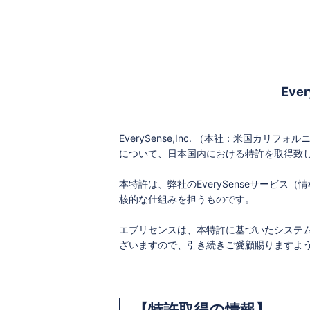
Ev
EverySense,Inc. （本社：米国
について、日本国内における特許を取得致
本特許は、弊社のEverySenseサー
核的な仕組みを担うものです。
エブリセンスは、本特許に基づいたシステ
ざいますので、引き続きご愛顧賜りますよ
【特許取得の情報】