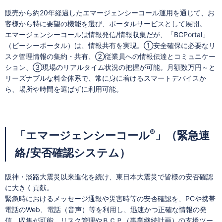
販売から約20年経過したエマージェンシーコール運用を通じて、お
客様から特に要望の機能を選び、ポータルサービスとして展開。
エマージェンシーコールは情報発信/情報収集だが、「BCPortal」
（ビーシーポータル）は、情報共有を実現。①安全確保に必要なリ
スク管理情報の集約・共有、②従業員への情報伝達とコミュニケー
ション、③現場のリアルタイム状況の把握が可能。月額数万円～と
リーズナブルな料金体系で、常に身に着けるスマートデバイスか
ら、場所や時間を選ばずに利用可能。
®
「エマージェンシーコール
」（緊急連
絡/安否確認システム）
阪神・淡路大震災以来進化を続け、東日本大震災で皆様の安否確認
に大きく貢献。
緊急時におけるメッセージ通報や災害時等の安否確認を、PCや携帯
電話のWeb、電話（音声）等を利用し、迅速かつ正確な情報の発
信、収集が可能。リスク管理やＢＣＰ（事業継続計画）の支援ツー